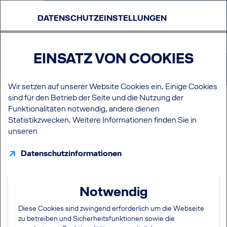
DATENSCHUTZEINSTELLUNGEN
EINSATZ VON COOKIES
Mein Account
Wir setzen auf unserer Website Cookies ein. Einige Cookies
sind für den Betrieb der Seite und die Nutzung der
ZUR ANMELDUNG
Funktionalitäten notwendig, andere dienen
Registrieren lohnt sich! Du hast dadurch die Möglichkeit, in
Statistikzwecken. Weitere Informationen finden Sie in
deinem Karriereportal:
unseren
deine favorisierten Jobs zu verwalten
dein Job Abo zu verwalten
Datenschutzinformationen
dich über den aktuellen Stand deiner Bewerbungen zu
informieren
deine E-Mail-Korrespondenz einzusehen
Notwendig
Termine zu Bewerbungsgesprächen und Events zu
verwalten
Diese Cookies sind zwingend erforderlich um die Webseite
Weitere Bewerbungen mit einem vorbefüllten
zu betreiben und Sicherheitsfunktionen sowie die
Formular zu starten