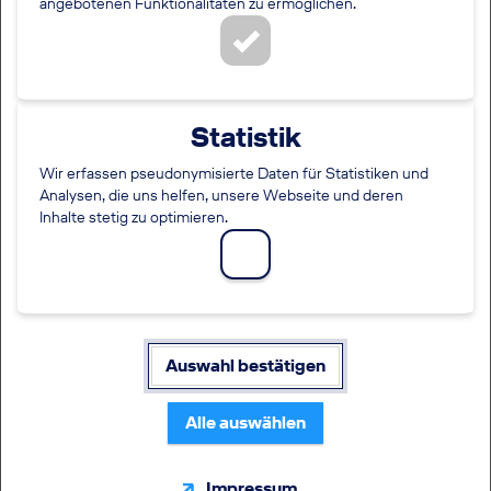
angebotenen Funktionalitäten zu ermöglichen.
im Fall einer Talentpool-Aufnahme dein Talentprofil zu
pflegen.
Social Media Anmeldung
Statistik
Klicke auf eines der Icons:
Wir erfassen pseudonymisierte Daten für Statistiken und
Analysen, die uns helfen, unsere Webseite und deren
Inhalte stetig zu optimieren.
Standardanmeldung
Pflichtfelder sind mit einem (*) markiert.
Benutzername/E-Mailadresse
*
Auswahl bestätigen
Alle auswählen
Passwort
*
Impressum