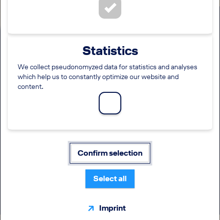
Anwalts- oder Wahlstation für
Statistics
Rechtsreferendare (m/w/d) mit
Schwerpunkt
We collect pseudonomyzed data for statistics and analyses
which help us to constantly optimize our website and
Datenschutzrecht in der
content.
Konzernrechtsabteilung der
Deutschen Lufthansa AG
STANDORT
EINSTIEGSLEVEL
Confirm selection
Frankfurt am Main
Rechtsreferendariat
Select all
BERUFSFELD
ARBEITSZEIT
Recht
Vollzeit
Imprint