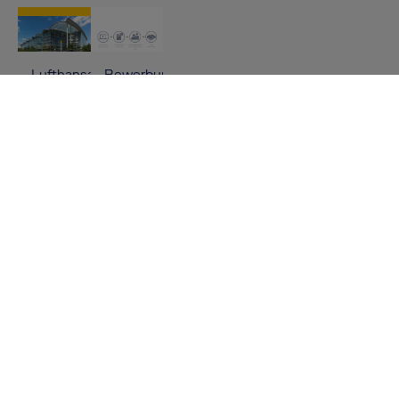
Lufthansa
Bewerbungsprozesses
Aviation
Center
BENEFITS
Kostenloses Parken,Kantine,Discounts bei ausgewählten
Partnern
VORAUSSETZUNGEN