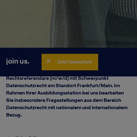
join us.
Jetzt bewerben
Für die Konzernrechtsabteilung der Deutschen
Lufthansa AG suchen wir interessierte und engagierte
Rechtsreferendare (m/w/d) mit Schwerpunkt
Datenschutzrecht am Standort Frankfurt/Main. Im
Rahmen Ihrer Ausbildungsstation bei uns bearbeiten
Sie insbesondere Fragestellungen aus dem Bereich
Datenschutzrecht mit nationalem und internationalem
Bezug.