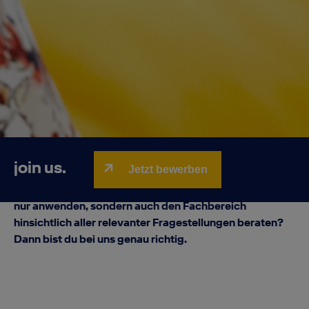
join us.
Jetzt bewerben
Du interessierst dich für Arbeitsrecht und
Betriebsverfassungsrecht und möchtest dieses nicht
nur anwenden, sondern auch den Fachbereich
hinsichtlich aller relevanter Fragestellungen beraten?
Dann bist du bei uns genau richtig.