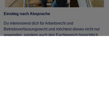
Einstieg nach Absprache
Du interessierst dich für Arbeitsrecht und
Betriebsverfassungsrecht und möchtest dieses nicht nur
anwenden, sondern auch den Fachbereich hinsichtlich
aller relevanter Fragestellungen beraten?
BENEFITS
Kostenloses Parken,Kantine,Flexible Arbeitszeiten
VORAUSSETZUNGEN