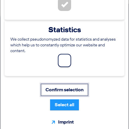
Wahlstation für
Statistics
Rechtsreferendare (m/w/d) im
HR Management Cockpit und
We collect pseudonomyzed data for statistics and analyses
which help us to constantly optimize our website and
Cabin Crews der Deutschen
content.
Lufthansa AG mit Schwerpunkt
Arbeitsrecht und
Betriebsverfassungsrecht
Confirm selection
STANDORT
EINSTIEGSLEVEL
Frankfurt am Main
Rechtsreferendariat
Select all
BERUFSFELD
ARBEITSZEIT
Personalmanagement
Vollzeit
Imprint