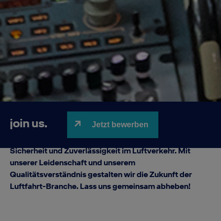
join us.
Jetzt bewerben
Unsere Trainings begeistern und motivieren den
Nachwuchs der Aviation Branche. Wir fördern die
Sicherheit und Zuverlässigkeit im Luftverkehr. Mit
unserer Leidenschaft und unserem
Qualitätsverständnis gestalten wir die Zukunft der
Luftfahrt-Branche. Lass uns gemeinsam abheben!