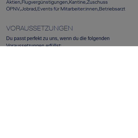
Aktien,Flugvergünstigungen,Kantine,Zuschuss
ÖPNV,Jobrad,Events für Mitarbeiter:innen,Betriebsarzt
VORAUSSETZUNGEN
Du passt perfekt zu uns, wenn du die folgenden
Voraussetzungen erfüllst:
Abgeschl. techn. Berufsausb. als
Fluggeräteelektroniker:in oder vergleichb.
elektrotechn. Ausbildung
Anspruchsvolle Zusatzqualifikation mit Bezug zur
übertragenen Aufgabenstellung (z.B. Gepr. Aus- und
Weiterbildungspädagoge/-pädagogin (IHK) oder
Industriemeister:in Luftfahrttechnik) oder
Bereitschaft zum Erwerb
Mehrj. Berufserfahrung als CAT-A oder B2 an
versch. Flugzeugmustern, ein oder mehrere Type
Trainings von Vorteil