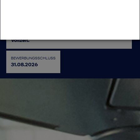
GEHALT
Die Gehaltsfindung erfolgt gemäß Tarif und
basiert auf deiner Berufserfahrung und
Qualifikation startend ab ca. 60.500€ / p.a. in
Vollzeit.
BEWERBUNGSSCHLUSS
31.08.2026